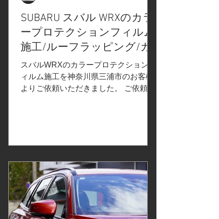
ます。 STEKペイントプロテクション
SUBARU スバル WRXのカラ
フィルムのご紹介① /STEKペイントプ
ープロテクションフィルム
ロテクションフィルムのご紹介② でご
案内させていただいた、STEKエステッ
施工/ルーフラッピング/カ
ク「ダイノスモーク」を、デイライト
ーボンラッピング/神奈川県
スバルWRXのカラープロテクションフ
に施工 新製品#プロテクションフィル
三浦市K様
ィルム施工を神奈川県三浦市のお客様
ムPPFのご紹介#Diam
よりご依頼いただきました。 ご依頼内
容は、ルーフ、リヤスポイラーにカー
ラッピング施工。事前の打ち合わせで
決定したカーラッピングフィルムはこ
ちら↓ TECKWRAP（テックラップ）の
カラープロテクションフィルム/セイブ
ルカーボンをルーフ、リヤスポイラー
に施工します。 ルーフモールの取り外
し ネンダー処理で異物の除去、軽研
磨、下地を整えます。 モールが、はま
っていた部分 フィルム施工箇所を隅々
まで清掃 養生、ナイフレステープの仕