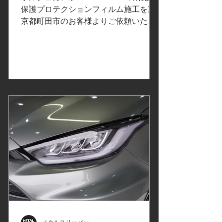
ポルシェ カレラ4GTS/東京
保護プロテクションフィルム施工を東
用途に使用するとの事で、大きめ
都町田市D様
京都町田市のお客様よりご依頼いただ
きました。 ご依頼内容は、飛び石保護
プロテクションフィルムPPF施工。事
前の打ち合わせで決定したカーラッピ
ングフィルムはこちら↓ プロテクショ
ンフィルムの比較、検証①改訂版 でご
紹介したXPELエクスペルのプロテクシ
ョンフィルムPPF「ULTIMATE
PLUS」アルティメットプラスは、傷や
環境汚染物質から保護されている安心
感が得られ、飛び石/砂利/油/虫の酸/鳥
の糞/花粉/黄砂/雨シミから塗装面を保
護するように設計されています。
XPELエクスペル カラーペイントプロ
テクションフィルム 「オブシディア
ンブラック」ルーフ、エンジンフード
に使用します。 ストーンガード、エン