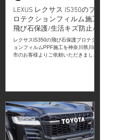
ロテクションフィルムPPF施工 ヘッ
LEXUS レクサス IS350のプ
ドライトの飛び石保護プロテクション
ロテクションフィルム施工/
フィルムPPF施工 取り外したエンブレ
ムの両面テープを再生 プロテクション
飛び石保護/生活キズ防止/
フィルム施工箇所をセラミックコーテ
神奈川県川崎市U様
レクサスIS350の飛び石保護プロテクシ
ィング仕上げ この度は、マツダNCロ
ョンフィルムPPF施工を神奈川県川崎
ードスターの飛び石保護/プロテクショ
市のお客様よりご依頼いただきまし
ン
た。 ご依頼内容は、飛び石保護フルプ
ロテクションフィルムPPF施工/セラミ
ックコーティング。事前の打ち合わせ
で決定したカーラッピングフィルムは
こちら↓ プロテクションフィルムの比
較、検証①改訂版 でご紹介したXPEL
エクスペルのプロテクションフィルム
PPF「ULTIMATE PLUS」アルティメ
ットプラスは、傷や環境汚染物質から
保護されている安心感が得られ、飛び
石/砂利/油/虫の酸/鳥の糞/花粉/黄砂/雨