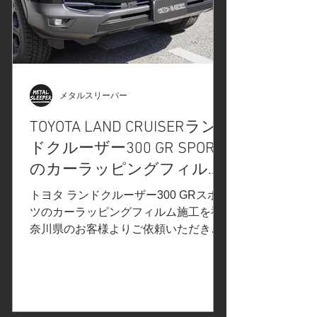
シミから塗装面を保護するように設計
されています。ドアピラー、ヘッドラ
イトに使用します。 #新製品#プロテク
ションフィルムPPFのご紹介#Diamond
Swell#ダイヤモンドスウェル でご紹介
させていただいたカラープロテクショ
メタルスリーパー
ンフィルムPPF/BLACK GRAYブラック
TOYOTA LAND CRUISERラン
グレイを前後エンブレムに施工します
ドクルーザー300 GR SPORT
プロテクションフィルム施工箇所をネ
ンダー処理で異物の除去/軽研磨/洗浄/
のカーラッピングフィルム
脱脂。ドアピラーのプロテクションフ
施工/神奈川県横浜市市M様
トヨタ ランドクルーザー300 GRスポー
ィルム施工。生活キズを防い
ツのカーラッピングフィルム施工を神
奈川県のお客様よりご依頼いただきま
した。 ご依頼内容は、フロントグリル
の1部、前後バンパーのシルバー部分に
カーラッピング施工。事前の打ち合わ
せで決定したカーラッピングフィルム
はこちら↓ 3M2080カーラッピングフィ