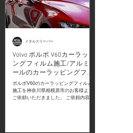
込み 先程仕込んだナイフレステープを
使用してフィルムをカット 不要な部分
を取り除き 端部を仕上げ リヤスポイラ
ー上面 リヤスポイラー下面、2ピース
で仕上げています。 フィルム施工箇所
をコーティング仕上げ この度は、スバ
メタルスリーパー
ルWRXに対するカラープロテクション
Volvo ボルボ V60カーラッピ
フィルムの施工、およびルーフとリヤ
ングフィルム施工/アルミモ
スポイラーのカーラッピングフィルム
施工（カーボンラッピング）をご依頼
ールのカーラッピングフィ
いただき、誠にありがとうございまし
ルム施工/ルーフレール/ウ
ボルボV60のカーラッピングフィルム
た。次回のご来店を心よりお待ち申し
インドーモール/神奈川県相
施工を神奈川県相模原市のお客様より
上げております。カーラッピング、飛
ご依頼いただきました。 ご依頼内容
模原市O様
び石
は、ルーフレール、ウインドーモール
にカーラッピング施工。事前の打ち合
わせで決定したカーラッピングフィル
ムはこちら↓ 3M2080カーラッピングフ