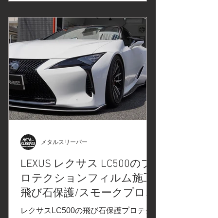
レール、ウインドーモール/アルミモー
ルのカーラッピングフィルム施工事前
の打ち合わせで決定したカーラッピン
グフィルムはこちら↓ #新製品#プロテ
クションフィルムPPFのご紹介
#Diamond Swell#ダイヤモンドスウェ
ル でご紹介させていただいたカラープ
ロテクションフィルムPPF/BLACK
VIOLTEブラックヴァイオレット（ライ
トスモーク）をヘッドライト、テール
レンズに施工します 3M2080カーラッ
ピングフィルムシリーズより「サテン
ブラック」。光の加減で金属のような
メタルスリーパー
風合いが出る、カーラッピングフィル
LEXUS レクサス LC500のプ
ム。ルーフレール、ウインドーモール
ロテクションフィルム施工/
に使用します フィルム施工箇所のネン
ダー処理で異物の除去、ポリッシャー
飛び石保護/スモークプロテ
で軽研磨。汚れを取り除きます。 ヘッ
クションフィルム/神奈川県
レクサスLC500の飛び石保護プロテク
ドライトの飛び石保護スモークプロテ