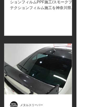
川崎市H様
ションフィルムPPF施工/スモークプロ
クションフィルムPP
テクションフィルム施工を神奈川県川
崎市のお客様よりご依頼いただきまし
た。 ご依頼内容は、ヘッドライトの飛
び石保護プロテクションフィルムPPF
施工/デイライト、ウインカー、エンブ
レム、テールレンズ、リフレクターに
スモークプロテクションフィルムPPF
施工。事前の打ち合わせで決定したカ
ーラッピングフィルムはこちら↓ プロ
テクションフィルムの比較、検証①改
訂版 でご紹介したXPELエクスペルの
プロテクションフィルム
PPF「ULTIMATE PLUS」アルティメ
ットプラスは、傷や環境汚染物質から
保護されている安心感が得られ、飛び
石/砂利/油/虫の酸/鳥の糞/花粉/黄砂/雨
シミから塗装面を保護するように設計
されています。ヘッドライトに使用し
メタルスリーパー