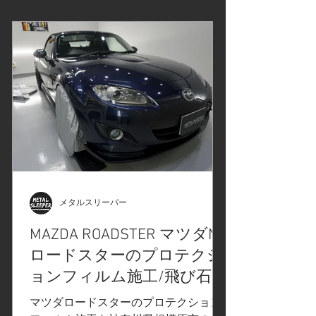
ィルムシリーズ上級グレード「ハイグ
ロス」。光沢感の大幅な改良が行われ
たカーラッピングフィルムです。「ハ
イグロスブラック」をルーフレール、
ウインドーモールに使用します。 ネン
ダー処理で異物の除去、軽研磨、養
生、脱脂。ルーフレールのカーラッピ
ングフィルム施工 カーラッピングフィ
ルム施工箇所をコーティング仕上げ
Before After Before After Before After こ
の度は、ボルボV60のアルミモールカ
ーラッピングフィルム施工/ルーフレー
ル、ウインドーモールのカーラッピン
メタルスリーパー
グフィルム施工をご依頼いただきあり
MAZDA ROADSTER マツダNC
がとうございました、またのご来店お
ロードスターのプロテクシ
待ちしております。カーラッピング/飛
び石保護/飛び石防止/プロテクションフ
ョンフィルム施工/飛び石保
ィルムPPFの施工は、メタルスリーパ
護/ヘッドライト/フロント
マツダロードスターのプロテクション
ーへお気軽にお問合せくださいませ。