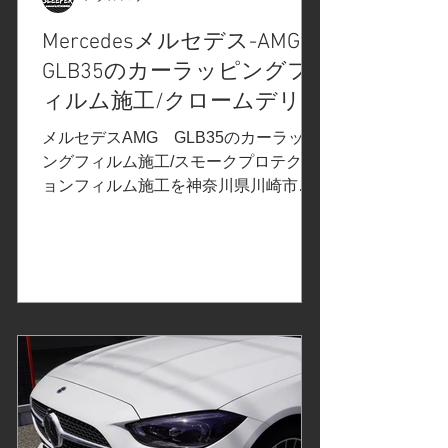
透明度の高いPET基材を用いるものが
Mercedesメルセデス-AMG
主流でしたが、「Windshield
GLB35のカーラッピングフ
Protection Film(以下、WPF)」では
XPEL長年のペイントプロテクションフ
ィルム施工/クロームデリー
ィルム開発製造のノウハウを生かし、
ト/アルミモールのカーラッ
メルセデスAMG GLB35のカーラッピ
ボディ用ペイントプロテクションフィ
ピング/テールレンズのス
ングフィルム施工/スモークプロテクシ
ルムと同
ョンフィルム施工を神奈川県川崎市の
モークプロテクションフィ
お客様よりご依頼いただきました。 ご
ルム施工/神奈川県川崎市M
依頼内容は、ルーフレール、ウインド
様
ーモール、リップスポイラー、フロン
トグリル、フロントバンパーサイドモ
ール、ドア下モール、リヤバンパー下
のメッキ調パーツにカーラッピング施
工、テールレンズのスモークプロテク
ションフィルム施工。事前の打ち合わ
せで決定したカーラッピングフィルム
はこちら↓ 3M2080カーラッピングフィ