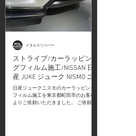
テクションフィルム開発製造のノウハ
ウを生かし、 ボディ用ペイントプロテ
クションフィルムと同様な柔軟さを持
つTPU基材を用いて製品化しました。
鮮やかな透明感を持つフィルムを基材
として使用することで、フロントガラ
スに飛来する飛び石から受けるショッ
メタルスリーパー
クを和らげて守るだけでなく、紫外線
ストライプ/カーラッピン
を99%カットすることで内装の痛みも
グフィルム施工/NISSAN 日
軽減、加えてPET基材のフィルムには
ない傷を自己修復する機能も備わって
産 JUKE ジューク NISMO ニ
います。※公式サイトより フロントガ
スモ/東京都町田市T様
日産ジュークニスモのカーラッピング
ラスに施工します。 #新製品#プロテク
フィルム施工を東京都町田市のお客様
ションフィルムPP
よりご依頼いただきました。 ご依頼内
容は、ストライプのカラーチェンジ/カ
ーラッピングフィルム施工。事前の打
ち合 わせで決定したカーラッピングフ
ィルムはこちら↓ 3M2080カーラッピン