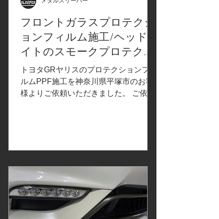
ブレム等の取り外し ネンダー処理で異
メタルスリーパー
物の除去、必要最低限のポリッシング
フロントガラスプロテクシ
（コーティングは出来るだけ残して汚
ョンフィルム施工/ヘッドラ
れを取り除きます）、細部洗浄、プロ
テクションフィルム施工の下地を整え
イトのスモークプロテクシ
ます。 ルーフのカラープロテクション
ョンフィルム施工/飛び石保
トヨタGRヤリスのプロテクションフィ
フィルム施工、前側 ルーフのカラープ
護/TOYOTA トヨタ GR YARIS/
ルムPPF施工を神奈川県平塚市のお客
ロテクションフィルム施工
様よりご依頼いただきました。 ご依頼
神奈川県平塚市Y様
内容は、フロントガラス飛び石保護プ
ロテクションフィルムPPF施工/ヘッド
ライトのスモークプロテクションフィ
ルム施工。事前の打ち合わせで決定し
たカーラッピングフィルムはこちら↓
従来、フロントガラス用プロテクショ
ンフィルムは硬く透明度の高いPET基
材を用いるものが主流でしたが、
「Windshield Protection Film(以下、
WPF)」ではXPEL長年のペイントプロ