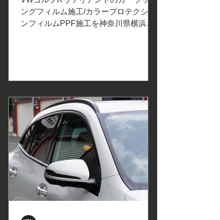
模原市中央区相模原6-11-13 SAGA
工/Volkswagen Golf R Variant
ングフィルム施工/カラープロテクショ
ンフィルムPPF施工を神奈川県横浜市
フォルクスワーゲンゴルフ
のお客様よりご依頼いただきました。
R ヴァリアント/神奈川県横
ご依頼内容は、アルミモールにカーラ
浜市様
ッピングフィルム施工/サイドスカート
にカラードプロテクションフィルム
PPF施工。事前の打ち合わせで決定し
たカーラッピングフィルムはこちら↓
3M2080/ハイグロスシリーズより「ハ
イグロスブラック」。2080シリーズか
ら、より艶感を追及したカーラッピン
グフィルム、ハイグロスシリーズ。ル
ーフレールに使用。 XPELエクスペ
ル カラーペイントプロテクションフ
ィルム 「オブシディアンブラック」
サイドスカートに部分施工 フィルム施
工箇所をネンダー処理で異物の除去、
超微粒子コンパウンドを使用して軽研