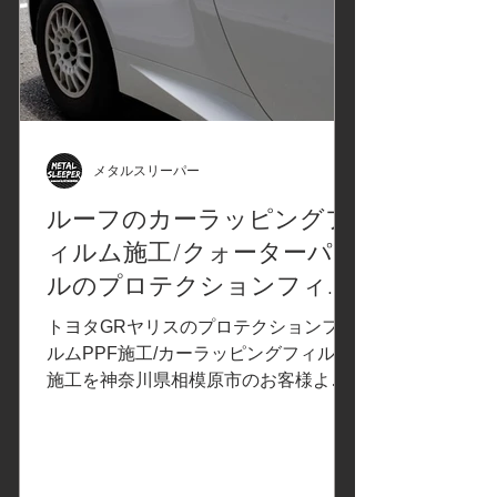
ルム施工 カーラッピングフィルム施工
個所をコーティング仕上げ Before After
Before After Before After この度は、メ
ルセデスAMG GLA45sのカーラッピン
グフィルム施工をご依頼いただきあり
がとうございました、またのご来店を
お待ちしております。カーラッピング/
メタルスリーパー
飛び石保護/飛び石防止/プロテクション
ルーフのカーラッピングフ
フィルムPPFの施工は、メタルスリー
ィルム施工/クォーターパネ
パーへお気軽にお問合せくださいま
せ。 252-0231 神奈川県相模原市中央
ルのプロテクションフィル
区相模原6-11-13 SAGAMIHARA S
ム施工/ストーンガード/飛
トヨタGRヤリスのプロテクションフィ
び石保護/TOYOTA トヨタ GR
ルムPPF施工/カーラッピングフィルム
施工を神奈川県相模原市のお客様より
YARIS ヤリス/神奈川県相模
ご依頼いただきました。 ご依頼内容
原市M様
は、クォーターの飛び石保護プロテク
ションフィルムPPF施工/ルーフのカー
ラッピングフィルム施工。事前の打ち