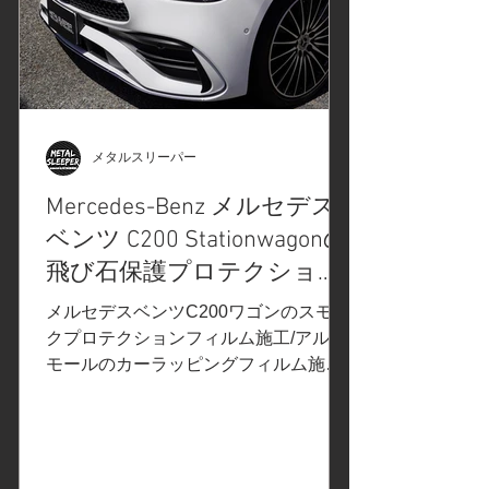
ルムシリーズより、グロスブラック。
ウインドーモールに使用 3M2080カー
ラッピングフィルムシリーズより「サ
テンブラック」。光の加減で金属のよ
うな風合いが出る、カーラッピングフ
ィルム。ルーフレール、リップスポイ
ラー、フロントグリル、フロントバン
メタルスリーパー
パーサイドモール、ドア下モール、リ
Mercedes-Benz メルセデス
ヤバンパー下のメッキ調パーツに使用
ベンツ C200 Stationwagonの
します #新製品#プロテクションフィル
ムPPFのご紹介#Diamond Swell#ダイ
飛び石保護プロテクション
ヤモンドスウェル でご紹介させていた
フィルム施工/ヘッドライ
メルセデスベンツC200ワゴンのスモー
だいたカラープロテクションフィルム
ト、テールレンズのスモー
クプロテクションフィルム施工/アルミ
PPF/BLACK...
モールのカーラッピングフィルム施工
クプロテクションフィル
を神奈川県相模原市のお客様よりご依
ム/カーラッピングフィル
頼いただきました。 ご依頼内容は、ヘ
ム施工/アルミモールラッピ
ッドライト/テールレンズのスモークプ
ング/神奈川県相模原市S様
ロテクションフィルムPPF施工/ルーフ