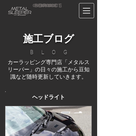
CONTACT
RECRUIT
SERVICE
ABOUT
PRICE
CONCEPT
HOME
BLOG
US
施工ブログ
B L O G
カーラッピング専門店「メタルス
リーパー」の日々の施工から豆知
識など随時更新していきます。
ヘッドライト