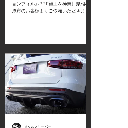
神奈川県相模原市Y様
ョンフィルムPPF施工を神奈川県相模
原市のお客様よりご依頼いただきまし
た。 ご依頼内容は、飛び石保護プロテ
クションフィルムPPF施工/セラミック
コーティング。事前の打ち合わせで決
定したカーラッピングフィルムはこち
ら↓ プロテクションフィルムの比較、
検証①改訂版 でご紹介したXPELエク
スペルのプロテクションフィルム
PPF「ULTIMATE PLUS」アルティメ
ットプラスは、傷や環境汚染物質から
保護されている安心感が得られ、飛び
石/砂利/油/虫の酸/鳥の糞/花粉/黄砂/雨
シミから塗装面を保護するように設計
されています。フロントバンパー、Aピ
ラー、ヘッドライト、ボンネット、フ
ェンダー、ロッカーパネル、リヤバン
パーに使用します。 従来、フロントガ
ラス用プロテクションフィルムは硬く
メタルスリーパー