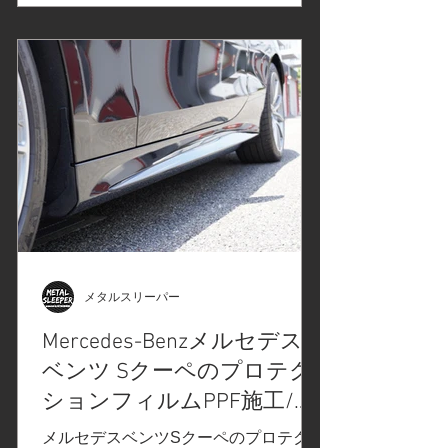
グフィルムシリーズから、グロスチャ
コールメタリック。 ストライプテー
プ、エンブレムの「O」をマシンカッ
ト ネンダー処理で異物の除去、超微粒
子コンパウンドで軽研磨、脱脂。サイ
ドスカートのカーラッピングフィルム
施工 リアバンパーのストライプ施工 エ
ンブレムのカラーチェンジ カーラッピ
ングフィルム施工箇所を、コーティン
グ仕上げ Before After Before After
Before After Before After Before After
Before ストライプのカラーチェンジに
伴い、エンブレムもカラーチェンジ。
メタルスリーパー
違和感のない自然な仕上がりになりま
Mercedes-Benzメルセデス
した。 この度は、日産ジュークニスモ
ベンツ Sクーペのプロテク
のカーラッピングフィルム施工/ストラ
イプのカラーチェンジをご依頼いただ
ションフィルムPPF施工/フ
きありがとうございました、またのご
ロントガラスの飛び石保護/
メルセデスベンツSクーペのプロテクシ
来店