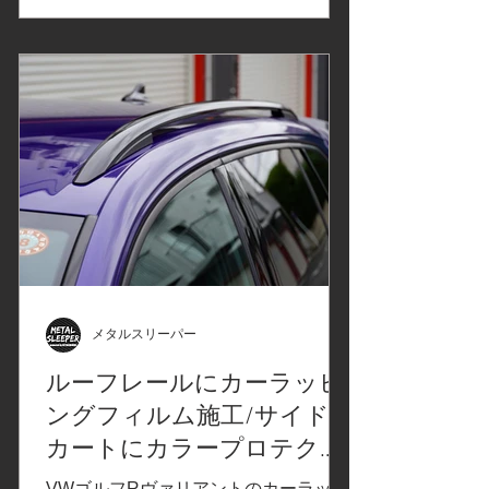
ピングフィルムはこちら↓ XPELエクス
ペル カラーペイントプロテクション
フィルム 「オブシディアンブラッ
ク」ボンネットに施工 ウォッシャーノ
ズルの取り外し、ネンダー処理で異物
の除去、コーティングを残す軽研磨 フ
ィルム施工後、取り外したパーツの組
付け フィルム施工箇所をコーティング
仕上げ Before After Before After この度
は、スマート フォーツークーペのカー
ラッピングフィルム施工/カラープロテ
クションフィルムPPF施工をご依頼い
ただきありがとうございました、また
メタルスリーパー
のご来店をお待ちしております。カー
ルーフレールにカーラッピ
ラッピング/飛び石保護/飛び石防止/プ
ングフィルム施工/サイドス
ロテクションフィルムPPFの施工は、
メタルスリーパーへお気軽にお問合せ
カートにカラープロテクシ
くださいませ。 252-0231 神奈川県相
ョンフィルム施
VWゴルフRヴァリアントのカーラッピ