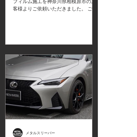
バンパー/神奈川県相模原市
フィルム施工を神奈川県相模原市のお
25
客様よりご依頼いただきました。 ご依
K様
頼内容は、飛び石保護プロテクション
フィルムPPF施工/セラミックコーティ
ング。事前の打ち合わせで決定したカ
ーラッピングフィルムはこちら↓ プロ
テクションフィルムの比較、検証①改
訂版 でご紹介したXPELエクスペルの
プロテクションフィルム
PPF「ULTIMATE PLUS」アルティメ
ットプラスは、傷や環境汚染物質から
保護されている安心感が得られ、飛び
石/砂利/油/虫の酸/鳥の糞/花粉/黄砂/雨
シミから塗装面を保護するように設計
されています。フロントバンパー、ヘ
ッドライトに使用します。 エンブレム
を取り外して清掃、ネンダー処理で異
物の除去、軽研磨で汚れを取り除きま
す。 フロントバンパーの飛び石保護プ
メタルスリーパー