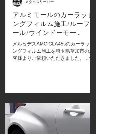
磨。ナイフレステープを使用して、2ピ
メタルスリーパー
ースで施工 ルーフレールのカーラッピ
アルミモールのカーラッピ
ングフィルム施工。 サイドスカートの
ングフィルム施工/ルーフレ
1部分を型取り、データを作成してマシ
ンカット サイドスカートのカラープロ
ール/ウインドーモー
テクションフィルム施工 フィルム施工
ル/Mercedes-AMG GLA45s/
メルセデスAMG GLA45sのカーラッピ
箇所をコーティング仕上げ Before After
埼玉県草加市U様
ングフィルム施工を埼玉県草加市のお
Before Aft
客様よりご依頼いただきました。 ご依
頼内容は、アルミモールにカーラッピ
ング施工。事前の打ち合わせで決定し
たカーラッピングフィルムはこちら↓
3M2080カーラッピングフィルムシリー
ズより「サテンブラック」。光の加減
で金属のような風合いが出る、カーラ
ッピングフィルム。ルーフレール、ウ
インドーモールに使用します ルーフレ
ールのカーラッピングフィルム施工 ウ
インドーモールのカーラッピングフィ