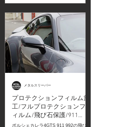
合わせで決定したカーラッピングフィ
ルムはこちら↓ スコッチガード ペイン
トプロテクションフィルム プロシリー
ズ 200は、最新のペイントプロテクシ
ョンフィルムです。自動車の塗装を飛
び石や擦り傷、汚れなどから保護しま
す。※メーカーホームページより。 ク
ォーターパネルの1部分に使用 3M2080
カーラッピングフィルムシリーズから
「サテンフローズンバニラ」ルーフに
施工します ルーフモールの取り外し 各
種ケミカルで清掃後、養生、脱脂、ナ
イフレステープの仕込み カーラッピン
メタルスリーパー
グフィルムを貼り、先程仕込んだナイ
プロテクションフィルム施
フレステープを使用してカット カット
工/フルプロテクションフ
後、不要な部分を取り除きます。 端部
を仕上げ フィルム施工箇所を、コーテ
ィルム/飛び石保護/911
ィング。 プロテクションフィルム施工
PORSCHE Carrera4 GTS 992
ポルシェカレラ4GTS 911 992の飛び石
箇所を軽研磨、下地を整えます。 特殊