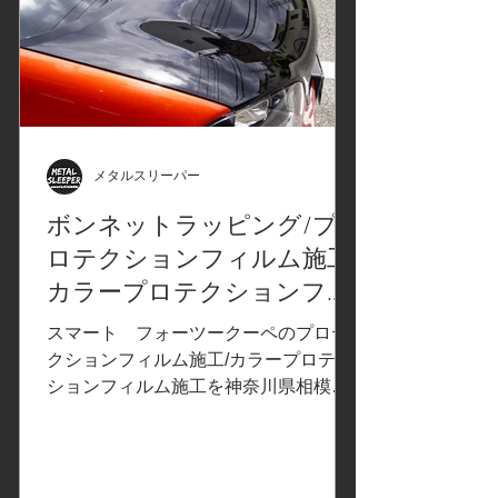
メタルスリーパー
ボンネットラッピング/プ
ロテクションフィルム施工/
カラープロテクションフィ
ルム/SMART For two スマー
スマート フォーツークーペのプロテ
ト フォーツークーペ/神奈
クションフィルム施工/カラープロテク
ションフィルム施工を神奈川県相模原
川県相模原市I様
市のお客様よりご依頼いただきまし
た。 ご依頼内容は、ボンネットにカラ
ープロテクションフィルムPPF施工。
事前の打ち合わせで決定したカーラッ