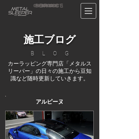
CONTACT
RECRUIT
SERVICE
ABOUT
PRICE
CONCEPT
HOME
BLOG
US
施工ブログ
B L O G
カーラッピング専門店「メタルス
リーパー」の日々の施工から豆知
識など随時更新していきます。
アルピーヌ