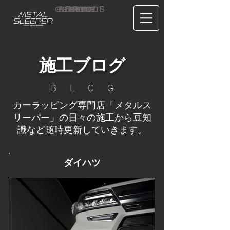
CONTACT
RECRUIT
SERVICE
ABOUT
PRICE
CONCEPT
HOME
BLOG
US
施工ブログ
B L O G
カーラッピング専門店「メタルス
リーパー」の日々の施工から豆知
識など随時更新していきます。
ダイハツ