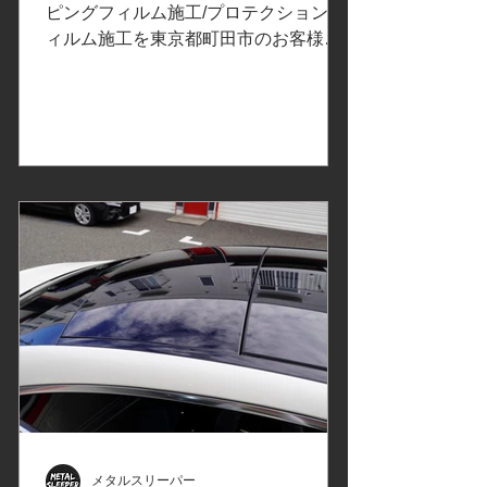
ピングフィルム施工/クロー
ピングフィルム施工/プロテクションフ
クションフィルムPP
ィルム施工を東京都町田市のお客様よ
ムデリート/東京都町田市Y
りご依頼いただきました。 ご依頼内容
様
は、クロームデリート/ルーフレール、
ウインドーモール、ドアハンドル、リ
ップスポイラー、リヤバンパーモール
にカーラッピング施工/ヘッドライトの
飛び石保護プロテクションフィルム
PPF施工。事前の打ち合わせで決定し
たカーラッピングフィルムはこちら↓
プロテクションフィルムの比較、検証
①改訂版 でご紹介したXPELエクスペ
ルのプロテクションフィルム
PPF「ULTIMATE PLUS」アルティメ
ットプラスは、傷や環境汚染物質から
保護されている安心感が得られ、飛び
石/砂利/油/虫の酸/鳥の糞/花粉/黄砂/雨
シミから塗装面を保護するように設計
されています。ヘッドライト、ドアピ
メタルスリーパー