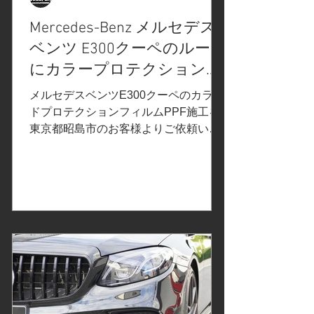
ラーに使用します。 3M2080カーラッ
Mercedes-Benz メルセデス
ピングフィルムシリーズより「サテン
ベンツ E300クーペのルーフ
ブラック」。光の加減で金属のような
風合いが出る、カーラッピングフィル
にカラープロテクションフ
ムです。ルーフレールに使用 3M2080
ィルム施工/ヘッドライトの
メルセデスベンツE300クーペのカラー
カーラッピングフィルムシリーズよ
飛び石保護プロテクション
ドプロテクションフィルムPPF施工を
り、グロスブラック。ウインドーモ
東京都昭島市のお客様よりご依頼いた
フィルムPPF施工/スモーク
だきました。 ご依頼内容は、ルーフの
プロテクションフィルム施
カラープロテクションフィルム施工/ヘ
工/ルーフブラック/XPELエ
ッドライト、テールライトのスモーク
クスペル/東京都昭島市Y様
プロテクションフィルム施工/ドアピラ
ーのプロテクションフィルム施工。事
前の打ち合わせで決定したカーラッピ
ングフィルムはこちら↓ XPELエクスペ
ル カラーペイントプロテクションフ
ィルム 「オブシディアンブラック」
ルーフに使用 新製品#プロテクション
フィルムPPFのご紹介#Diamond