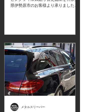
県伊勢原市のお客様より承りました。
様
3年ほど前に施工させていただいた車両
の、貼り替えです。 #新製品#プロテク
ションフィルムPPFのご紹介#Diamond
Swell#ダイヤモンドスウェル ...
メタルスリーパー