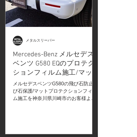
メタルスリーパー
Mercedes-Benz メルセデス
ベンツ G580 EQのプロテク
ションフィルム施工/マット
プロテクションフィルム施
メルセデスベンツG580の飛び石防止/飛
工/飛び石防止/飛び石保
び石保護/マットプロテクションフィル
ム施工を神奈川県川崎市のお客様より
護/XPELエクスペ
ご依頼いただきました。 マットカラー
ル/STEALTHステルス/神奈
は汚れが付きやすく、ポリッシュする
川県川崎市K様
ことも困難です。お手入れを楽に、飛
び石からボディを保護する為にマット
フルプロテクションフィルム...