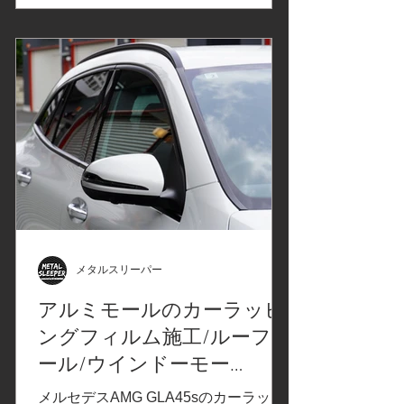
ピングフィルムはこちら↓ XPELエクス
ペル カラーペイントプロテクション
フィルム 「オブシディアンブラッ
ク」ボンネットに施工 ウォッシャーノ
ズルの取り外し、ネンダー処理で異物
の除去、コーティングを残す軽研磨 フ
ィルム施工後、取り外したパーツの組
付け フィルム施工箇所をコーティング
仕上げ Before After Before After この度
は、スマート フォーツークーペのカー
ラッピングフィルム施工/カラープロテ
クションフィルムPPF施工をご依頼い
ただきありがとうございました、また
メタルスリーパー
のご来店をお待ちしております。カー
アルミモールのカーラッピ
ラッピング/飛び石保護/飛び石防止/プ
ングフィルム施工/ルーフレ
ロテクションフィルムPPFの施工は、
メタルスリーパーへお気軽にお問合せ
ール/ウインドーモー
くださいませ。 252-0231 神奈川県相
ル/Mercedes-AMG GLA45s/
メルセデスAMG GLA45sのカーラッピ
模原市中央区相模原6-11-13 SAGA