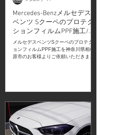
お待ちしております。カーラッピング/
飛び石保護/飛び石防止/プロテクション
Mercedes-Benzメルセデス
フィルムPPFの施工は、メタルスリー
ベンツ Sクーペのプロテク
パーへお気軽にお問合せくださいま
せ。 252-0231 神奈川県相模原市中央
ションフィルムPPF施工/フ
区相模原6-11-13 SAGAMIHARA S
ロントガラスの飛び石保護/
メルセデスベンツSクーペのプロテクシ
神奈川県相模原市Y様
ョンフィルムPPF施工を神奈川県相模
原市のお客様よりご依頼いただきまし
た。 ご依頼内容は、飛び石保護プロテ
クションフィルムPPF施工/セラミック
コーティング。事前の打ち合わせで決
定したカーラッピングフィルムはこち
ら↓ プロテクションフィルムの比較、
検証①改訂版 でご紹介したXPELエク
スペルのプロテクションフィルム
PPF「ULTIMATE PLUS」アルティメ
ットプラスは、傷や環境汚染物質から
保護されている安心感が得られ、飛び