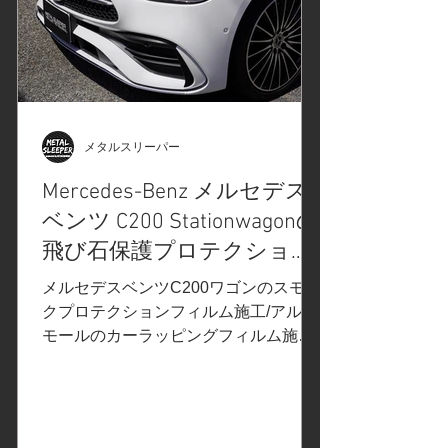
石/砂利/油/虫の酸/鳥の糞/花粉/黄砂/雨
シミから塗装面を保護するように設計
されています。フロントバンパー、Aピ
ラー、ヘッドライト、ボンネット、フ
ェンダー、ロッカーパネル、リヤバン
パーに使用します。 従来、フロントガ
ラス用プロテクションフィルムは硬く
メタルスリーパー
透明度の高いPET基材を用いるものが
Mercedes-Benz メルセデス
主流でしたが、「Windshield
ベンツ C200 Stationwagonの
Protection Film(以下、WPF)」では
XPEL長年のペイントプロテクションフ
飛び石保護プロテクション
ィルム開発製造のノウハウを生かし、
フィルム施工/ヘッドライ
メルセデスベンツC200ワゴンのスモー
ボディ用ペイントプロテクションフィ
ト、テールレンズのスモー
クプロテクションフィルム施工/アルミ
ルムと同
モールのカーラッピングフィルム施工
クプロテクションフィル
を神奈川県相模原市のお客様よりご依
ム/カーラッピングフィル
頼いただきました。 ご依頼内容は、ヘ
ム施工/アルミモールラッピ
ッドライト/テールレンズのスモークプ
ング/神奈川県相模原市S様
ロテクションフィルムPPF施工/ルーフ