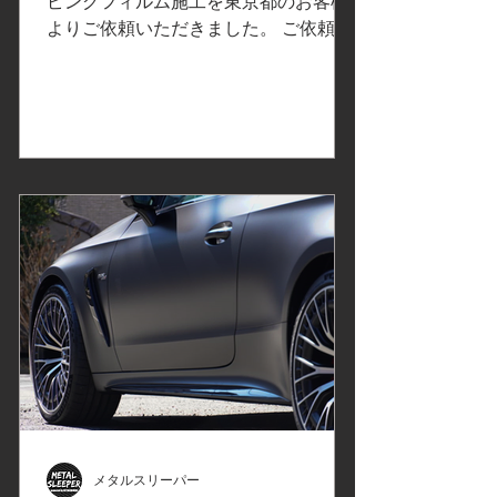
プ/東京都H様
ピングフィルム施工を東京都のお客様
よりご依頼いただきました。 ご依頼内
容は、フルラッピング/ボディ全体のカ
ーラッピング施工。事前の打ち合わせ
で決定したカーラッピングフィルムは
こちら↓...
メタルスリーパー