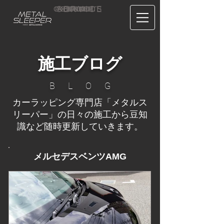
CONTACT
RECRUIT
SERVICE
ABOUT
PRICE
CONCEPT
HOME
BLOG
US
施工ブログ
B L O G
カーラッピング専門店「メタルス
リーパー」の日々の施工から豆知
識など随時更新していきます。
メルセデスベンツAMG