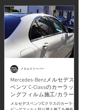
メタルスリーパー
Mercedes-Benzメルセデス
ベンツ C-Classのカーラッピ
ングフィルム施工/カラープ
ロテクションフィルム/貼
メルセデスベンツCクラスのカーラッ
り替え/神奈川県伊勢原市O
ピングフィルム貼り替え施工を神奈川