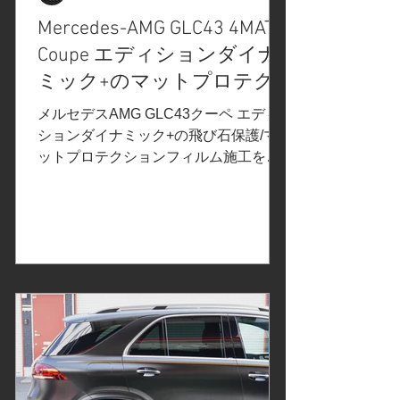
Mercedes-AMG GLC43 4MATIC
Coupe エディションダイナ
ミック+のマットプロテク
ションフィルムPPF施工/飛
メルセデスAMG GLC43クーペ エディ
び石保護/XPELエクスペ
ションダイナミック+の飛び石保護/マ
ットプロテクションフィルム施工を神
ル/STEALTHステルス/セラ
奈川県横浜市のお客様よりご依頼いた
ミックコーティング/神奈川
だきました。 ご依頼内容は、飛び石保
県横浜市T様
護マットプロテクションフィルムPPF
施工事前の打ち合わせで決定したカー
ラッピングフィルムはこちら↓ マット
プロテクションフィルムPPFのご紹介
で紹介させていただいたXPEL
STEALTH エクスペル ステルス、マ
ット仕上げのプロテクションフィルム
PPF。XPELエクスペルは、日本国内販
売トップシェアブランドと言っても過