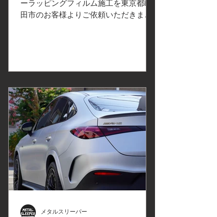
ル/クロームデリート/東京
ーラッピングフィルム施工を東京都町
田市のお客様よりご依頼いただきまし
都町田市I様
た。 ご依頼内容は、ウインドーモー
ル、リップスポイラー、ドアハンド
ル、リヤバンパー下のメッキ調パーツ
にカーラッピング施工。事前の打ち合
わせで決定したカーラッピングフィ...
メタルスリーパー