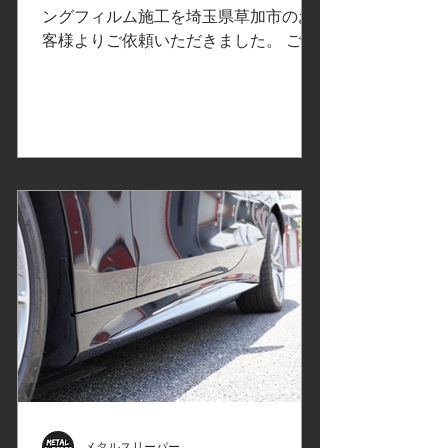
埼玉県草加市U様
ングフィルム施工を埼玉県草加市のお
客様よりご依頼いただきました。 ご依
頼内容は、アルミモールにカーラッピ
ング施工。事前の打ち合わせで決定し
たカーラッピングフィルムはこちら↓
3M2080カーラッピングフィルムシリー
ズより「サテンブラック」。光の加減
で金属のような風合いが出る、カーラ
ッピングフィルム。ルーフレール、ウ
インドーモールに使用します ルーフレ
ールのカーラッピングフィルム施工 ウ
インドーモールのカーラッピングフィ
ルム施工 カーラッピングフィルム施工
個所をコーティング仕上げ Before After
Before After Before After この度は、メ
ルセデスAMG GLA45sのカーラッピン
グフィルム施工をご依頼いただきあり
がとうございました、またのご来店を
メタルスリーパー