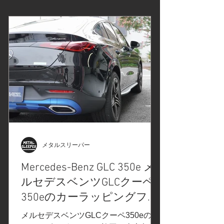
ルムはこちら↓ 新製品#プロテクション
フィルムPPFのご紹介#Diamond
Swell#ダイヤモンドスウェル でご紹介
させていただいた、ダイヤモンドスウ
ェル。ブラックヴァイオレット(ライト
スモーク)を使用しました プロテクショ
ンフィルム施工箇所を、ネンダー処理
で異物の除去 軽研磨で汚れを落とし、
パーツの隙間を細部洗浄 施工液を使用
してインストール ヘッドライト、テー
ルライト、リフレクターのカットデー
タを作成。プロッターでプロテクショ
ンフィルムをカットしています。 プロ
メタルスリーパー
テクションフィルム施工箇所をコーテ
Mercedes-Benz GLC 350e メ
ィング仕上げ Before After Before After
ルセデスベンツGLCクーペ
この度は、メルセデスAMG E43ステー
ションワゴンのスモークプロテクショ
350eのカーラッピングフィ
ンフィルムPPF施工をご依頼いただき
ルム施工/ウインドウモー
メルセデスベンツGLCクーペ350eのカ
ありがとうございました、またの