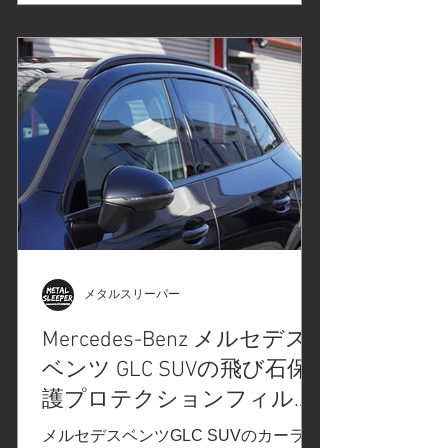
レール、ウインドーモール/アルミモー
ルのカーラッピングフィルム施工事前
の打ち合わせで決定したカーラッピン
グフィルムはこちら↓ #新製品#プロテ
クションフィルムPPFのご紹介
#Diamond Swell#ダイヤモンドスウェ
ル でご紹介させていただいたカラープ
ロテクションフィルムPPF/BLACK
VIOLTEブラックヴァイオレット（ライ
トスモーク）をヘッドライト、テール
レンズに施工します 3M2080カーラッ
ピングフィルムシリーズより「サテン
ブラック」。光の加減で金属のような
メタルスリーパー
風合いが出る、カーラッピングフィル
Mercedes-Benz メルセデス
ム。ルーフレール、ウインドーモール
ベンツ GLC SUVの飛び石保
に使用します フィルム施工箇所のネン
ダー処理で異物の除去、ポリッシャー
護プロテクションフィルム
で軽研磨。汚れを取り除きます。 ヘッ
PPF施工/モールのカーラッ
メルセデスベンツGLC SUVのカーラッ
ドライトの飛び石保護スモークプロテ