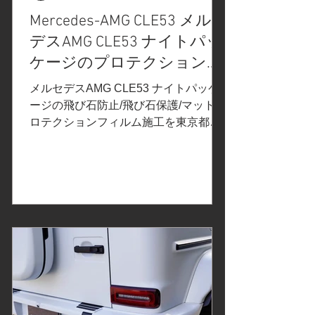
Mercedes-AMG CLE53 メルセ
デスAMG CLE53 ナイトパッ
ケージのプロテクションフ
ィルム施工/マットブラッ
メルセデスAMG CLE53 ナイトパッケ
ク/飛び石保護/飛び石防
ージの飛び石防止/飛び石保護/マットプ
ロテクションフィルム施工を東京都町
止/XPELエクスペ
田市のお客様よりご依頼いただきまし
ル/STEALTHステルス/東京
た。 ご依頼内容は、飛び石保護マット
都町田市S様
プロテクションフィルムPPF施工事前
の打ち合わせで決定したカーラッピン
グフィルムはこちら↓...