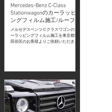
Mercedes-Benz C-Class
Stationwagonのカーラッピ
ングフィルム施工/ルーフレ
ール/ウインドーモール/ク
メルセデスベンツＣクラスワゴンのカ
ロームデリート/東京都世田
ーラッピングフィルム施工を東京都世
田谷区のお客様よりご依頼いただきま
谷区Ｉ様
した。 ご依頼内容は、クロームデリー
ト/ルーフレール、ウインドーモール、
ドアハンドル、リップスポイラー、リ
ヤガーニッシュにカーラッピング施
工。事前の打ち合わせで決定したカー
ラッピングフィルムはこちら↓ 3M2080
カーラッピングフィルムシリーズよ
り、グロスブラックを使用します。 カ
ーラッピングフィルム施工個所のネン
ダー処理、細部洗浄、養生、脱脂。ル
ーフレールの施工 ウインドーモールの