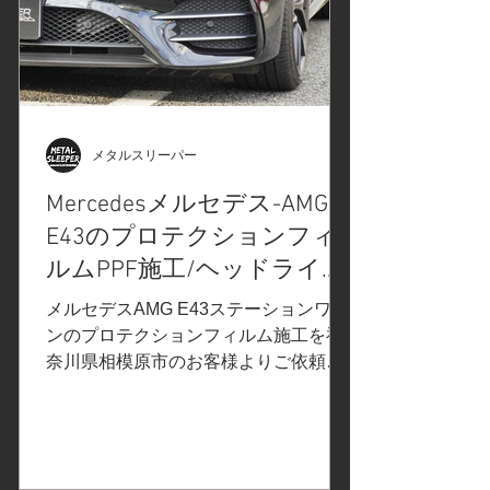
Swell#ダイヤモンドスウェル でご紹介
させていただいた、ダイヤモンドスウ
ェル。ブラックヴァイオレット(ライト
スモーク)をヘッドライトに使用 STEK
ペイントプロテクションフィルムのご
紹介① / STEKペイントプロテクション
メタルスリーパー
フィルムのご紹介② でご案内させてい
Mercedesメルセデス-AMG
ただいた、STEKエステック「ダイノシ
E43のプロテクションフィ
ェード」ライトスモークプロテクショ
ンフィルムを、テールレンズに施工し
ルムPPF施工/ヘッドライト
ます。 プロテクションフィルムの比
の飛び石保護プロテクショ
メルセデスAMG E43ステーションワゴ
較、検証①改訂版 でご紹介したXPEL
ンフィルムPPF施工/スモー
ンのプロテクションフィルム施工を神
エクスペル
奈川県相模原市のお客様よりご依頼い
クプロテクションフィル
ただきました。 ご依頼内容は、ヘッド
ム/神奈川県相模原市K様
ライト、テールライトのスモークプロ
テクションフィルム施工。事前の打ち
合わせで決定したカーラッピングフィ