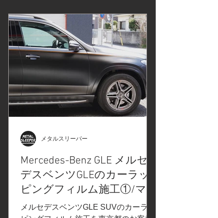
メタルスリーパー
Mercedes-Benz GLE メルセ
デスベンツGLEのカーラッ
ピングフィルム施工①/マッ
トブラック/ピンストライ
メルセデスベンツGLE SUVのカーラッ