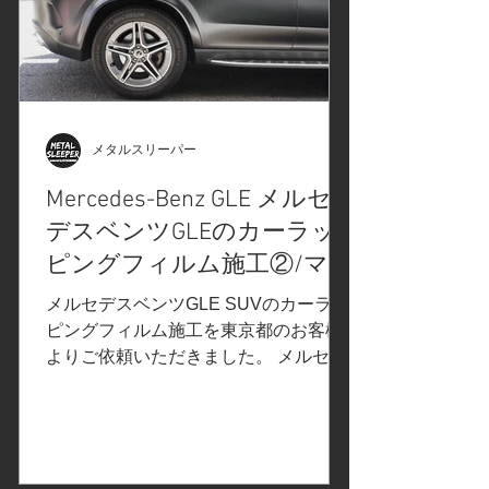
言ではないプロテクションフィルム
PPFメーカーです。マットプロテクシ
ョンフィルムの名称は「STEALTH」ス
テルス、新車時からマット塗装された
車両用に開発された商品ですが、グロ
スカラー車両に施工するとマットカラ
メタルスリーパー
ーカスタムとボディの保護を同時に行
Mercedes-Benz GLE メルセ
えるカスタマイズです。 ネンダー処理
で異物の除去/純正マットカラー部分
デスベンツGLEのカーラッ
は、ポリッシャーを使用できません。
ピングフィルム施工②/マッ
各種ケミカルを使用してクリーニング
トブラック/マットラッピ
メルセデスベンツGLE SUVのカーラッ
各パーツの取り外し パノラミックルー
ング/ピンストライプ/東京
ピングフィルム施工を東京都のお客様
フに、マットプロテクションフィルム
よりご依頼いただきました。 メルセデ
施
都H様
スベンツGLEマットブラックカーラッ
ピングフィルム施工① の続きです。 ご
依頼内容は、フルラッピング/ボディ全
体のカーラッピング施工。事前の打ち
合わせで決定したカー...