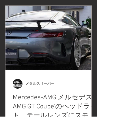
メタルスリーパー
Mercedes-AMG メルセデス
AMG GT Coupe'のヘッドライ
ト、テールレンズにスモー
クプロテクションフィルム
メルセデスAMG GTクーペのスモーク
PPF施工/ドアハンドル、エ
プロテクションフィルムPPF施工/カー