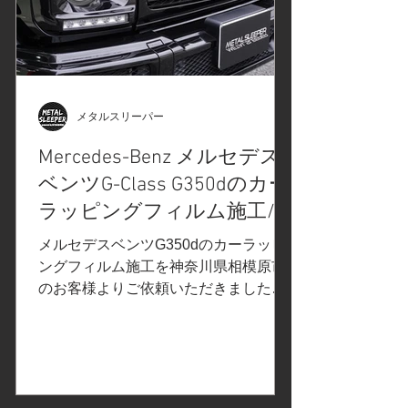
カーラッピングフィルム施工 リップス
ポイラーのカーラッピングフィルム施
工。カーラッピングフィルム貼り付け
後、ナイフレステープでカット カット
後、不要な部分を取り除きます 施工保
護用のトップフィルムを剥離 再びナイ
メタルスリーパー
フレステープを仕込み作業を進めてい
Mercedes-Benz メルセデス
きます 端部を仕上げて完成 ドアハンド
ルのメッキ調パーツを取り外して施工
ベンツG-Class G350dのカー
取り外したパーツを組付け、ボディに
ラッピングフィルム施工/ク
戻します リヤガーニッシュの施工
ロームデリート/メッキ調パ
メルセデスベンツG350dのカーラッピ
Before After Before After Before After
ーツにカーラッピング/神奈
ングフィルム施工を神奈川県相模原市
Bef
のお客様よりご依頼いただきました。
川県相模原市S様
ご依頼内容は、フロントグリルのメッ
キ調パーツにカーラッピング施工。事
前の打ち合わせで決定したカーラッピ
ングフィルムはこちら↓...