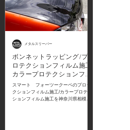
メタルスリーパー
ボンネットラッピング/プ
ロテクションフィルム施工/
カラープロテクションフィ
ルム/SMART For two スマー
スマート フォーツークーペのプロテ
ト フォーツークーペ/神奈
クションフィルム施工/カラープロテク
ションフィルム施工を神奈川県相模原
川県相模原市I様
市のお客様よりご依頼いただきまし
た。 ご依頼内容は、ボンネットにカラ
ープロテクションフィルムPPF施工。
事前の打ち合わせで決定したカーラッ