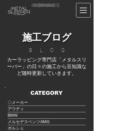
CONTACT
RECRUIT
SERVICE
ABOUT
PRICE
CONCEPT
HOME
BLOG
US
施工ブログ
B L O G
カーラッピング専門店「メタルスリ
ーパー」の日々の施工から豆知識な
ど随時更新していきます。
CATEGORY
◇メーカー
アウディ
BMW
メルセデスベンツAMG
ポルシェ