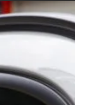
た。 ご依頼内容は、アルミモールにカーラッピン
グフィルム施工/サイドスカートにカラードプロテ
クションフィルムPPF施工。事前の打ち合わせで
決定したカーラッピングフィルムはこちら↓
3M2080/ハイグロスシリーズより「ハイグロスブ
ラック」。2080シリーズから、より艶感を追及し
たカーラッピングフィルム、ハイグロスシリー
ズ。ルーフレールに使用。 XPELエクスペル カラ
ーペイントプロテクションフィルム 「オブシデ
ィアンブラック」サイドスカートに部分施工 フィ
ルム施工箇所をネンダー処理で異物の除去、超微
粒子コンパウンドを使用して軽研磨。ナイフレス
テープを使用して、2ピースで施工 ルーフレールの
カーラッピングフィルム施工。 サイドスカートの1
部分を型取り、データを作成してマシンカット サ
イドスカートのカラープロテクションフィルム施
工 フィルム施工箇所をコーティング仕上げ Before
After Before Aft