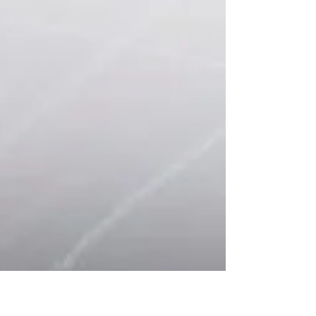
ピングフィルム。ルーフレール、ウインドーモー
ルに使用します ルーフレールのカーラッピングフ
ィルム施工 ウインドーモールのカーラッピングフ
ィルム施工 カーラッピングフィルム施工個所をコ
ーティング仕上げ Before After Before After Before
After この度は、メルセデスAMG GLA45sのカーラ
ッピングフィルム施工をご依頼いただきありがと
うございました、またのご来店をお待ちしており
ます。カーラッピング/飛び石保護/飛び石防止/プロ
テクションフィルムPPFの施工は、メタルスリー
パーへお気軽にお問合せくださいませ。 252-0231
神奈川県相模原市中央区相模原6-11-13
SAGAMIHARA S