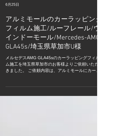
6月25日
アルミモールのカーラッピング
フィルム施工/ルーフレール/ウ
インドーモール/Mercedes-AMG
GLA45s/埼玉県草加市U様
メルセデスAMG GLA45sのカーラッピングフィル
ム施工を埼玉県草加市のお客様よりご依頼いただ
きました。 ご依頼内容は、アルミモールにカーラ
ッピング施工。事前の打ち合わせで決定したカー
ラッピングフィルムはこちら↓ 3M2080カーラッピ
ングフィルムシリーズより「サテンブラック」。
光の加減で金属のような風合いが出る、カーラッ