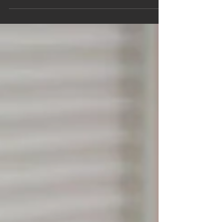
神奈川県相模原市のお客様よりご依頼いただきま
した。 ご依頼内容は、ボンネットにカラープロテ
クションフィルムPPF施工。事前の打ち合わせで
決定したカーラッピングフィルムはこちら↓ XPEL
エクスペル カラーペイントプロテクションフィ
ルム 「オブシディアンブラック」ボンネットに
施工 ウォッシャーノズルの取り外し、ネンダー処
理で異物の除去、コーティングを残す軽研磨 フィ
ルム施工後、取り外したパーツの組付け フィルム
施工箇所をコーティング仕上げ Before After
Before After この度は、スマート フォーツークー
ペのカーラッピングフィルム施工/カラープロテク
ションフィルムPPF施工をご依頼いただきありが
とうございました、またのご来店をお待ちしてお
ります。カーラッピング/飛び石保護/飛び石防止/プ
ロテクションフィルムPPFの施工は、メタルスリ
ーパーへお気軽にお問合せくださいませ。 252-
0231 神奈川県相模原市中央区相模原6-11-13
SAGA