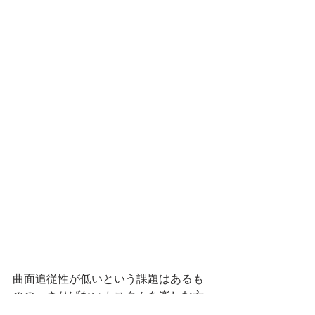
曲面追従性が低いという課題はあるも
のの、
さりげないカスタム
を楽しむ方
にお薦めです。