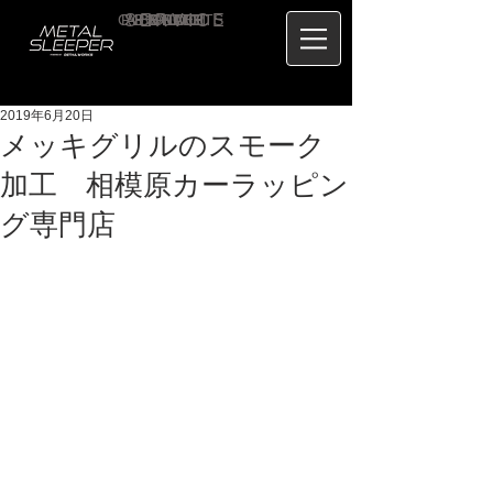
CONTACT
RECRUIT
SERVICE
ABOUT
PRICE
CONCEPT
HOME
BLOG
US
2019年6月20日
メッキグリルのスモーク
加工 相模原カーラッピン
グ専門店