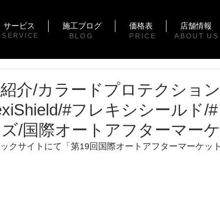
サービス
施工ブログ
価格表
店舗情報
SERVICE
BLOG
PRICE
ABOUT
US
紹介/カラードプロテクショ
lexiShield/#フレキシシールド
ズ/国際オートアフターマー
ビックサイトにて「第19回国際オートアフターマーケットE