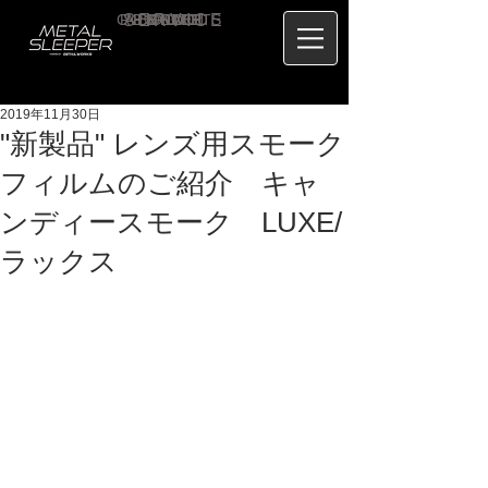
CONTACT
RECRUIT
SERVICE
ABOUT
PRICE
CONCEPT
HOME
BLOG
US
2019年11月30日
"新製品" レンズ用スモーク
フィルムのご紹介 キャ
ンディースモーク LUXE/
ラックス