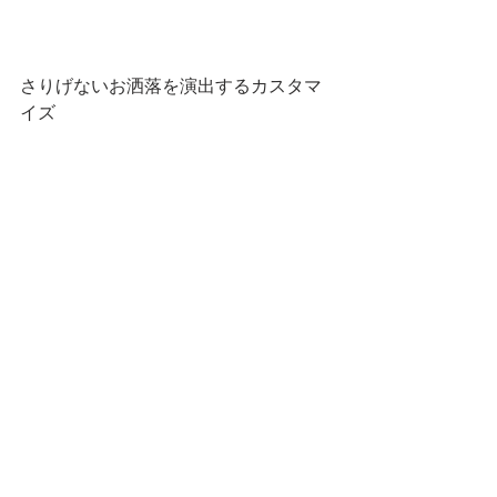
さりげないお洒落を演出するカスタマ
イズ
今後、カーラッピングフィルムのスモ
ークカラーとして活用していきたいと
思います。
小さなパーツ、少ない面積でも承りま
す。カーラッピング、プロテクション
フィルムの施工はメタルスリーパーへ
お気軽にお問合せくださいませ。
252-0231
神奈川県相模原市中央区相模原6-11-13 
SAGAMIHARA SIX　D-3
MetalSleeper(メタルスリーパー)
TEL 042-794-9136  FAX 042-794-9137