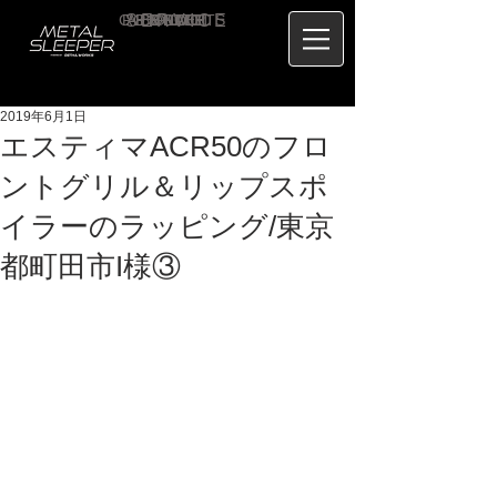
CONTACT
RECRUIT
SERVICE
ABOUT
PRICE
CONCEPT
HOME
BLOG
US
2019年6月1日
エスティマACR50のフロ
ントグリル＆リップスポ
イラーのラッピング/東京
都町田市I様③