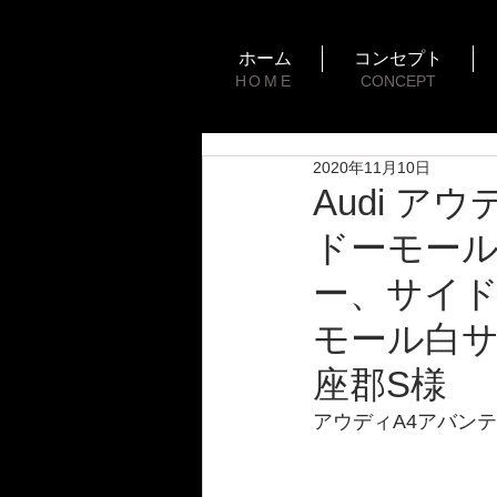
ホーム
コンセプト
HOME
CONCEPT
2020年11月10日
Audi ア
ドーモー
ー、サイ
モール白サ
座郡S様
アウディA4アバン