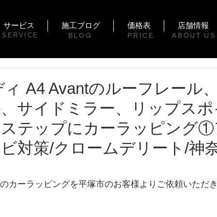
サービス
施工ブログ
価格表
店舗情報
SERVICE
BLOG
PRICE
ABOUT
US
ウディ A4 Avantのルーフレー
ル、サイドミラー、リップスポ
ドステップにカーラッピング①
ビ対策/クロームデリート/神
テのカーラッピングを平塚市のお客様よりご依頼いただ