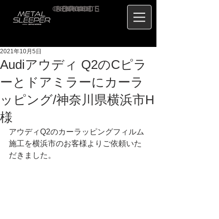
CONTACT
RECRUIT
SERVICE
ABOUT
PRICE
CONCEPT
HOME
BLOG
US
2021年10月5日
Audiアウディ Q2のCピラ
ーとドアミラーにカーラ
ッピング/神奈川県横浜市H
様
アウディQ2のカーラッピングフィルム
施工を横浜市のお客様よりご依頼いた
だきました。