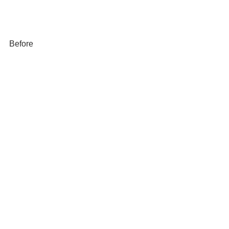
Before
After
サイドウインドーとリヤウインドーに
一体感が生まれ、印象が変わりまし
た。
この度は、アウディQ2のカーラッピン