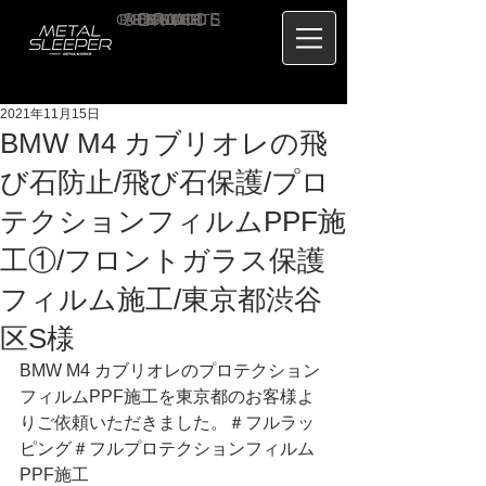
CONTACT
RECRUIT
SERVICE
ABOUT
PRICE
CONCEPT
HOME
BLOG
US
2021年11月15日
BMW M4 カブリオレの飛
び石防止/飛び石保護/プロ
テクションフィルムPPF施
工①/フロントガラス保護
フィルム施工/東京都渋谷
区S様
BMW M4 カブリオレのプロテクション
フィルムPPF施工を東京都のお客様よ
りご依頼いただきました。＃フルラッ
ピング＃フルプロテクションフィルム
PPF施工