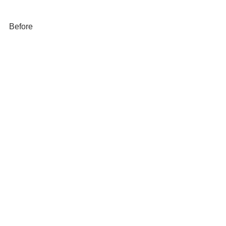
Before
After
敢えてシルバーの部分を残すことでス
ッキリとした印象になりました。
この度はBMW X3のカーラッピングを
ご依頼いただきありがとうございまし
た、またのご来店お待ちしておりま