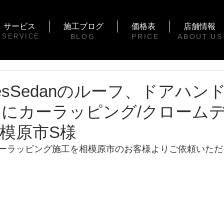
サービス
施工ブログ
価格表
店舗情報
SERVICE
BLOG
PRICE
ABOUT
US
riesSedanのルーフ、ドアハ
にカーラッピング/クロームデ
模原市S様
カーラッピング施工を相模原市のお客様よりご依頼いただ