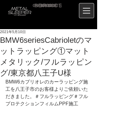
CONTACT
RECRUIT
SERVICE
ABOUT
PRICE
CONCEPT
HOME
BLOG
US
2021年5月10日
BMW6seriesCabrioletのマ
ットラッピング①マット
メタリック/フルラッピン
グ/東京都八王子U様
BMW6カブリオレのカーラッピング施
工を八王子市のお客様よりご依頼いた
だきました。＃フルラッピング＃フル
プロテクションフィルムPPF施工