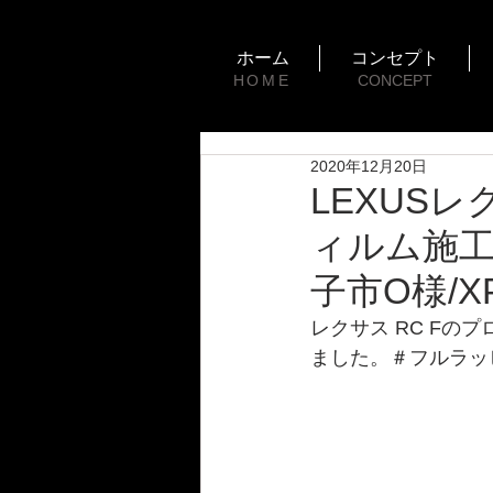
ホーム
コンセプト
HOME
CONCEPT
2020年12月20日
LEXUS
ィルム施工
子市O様/X
レクサス RC Fの
ました。＃フルラッ