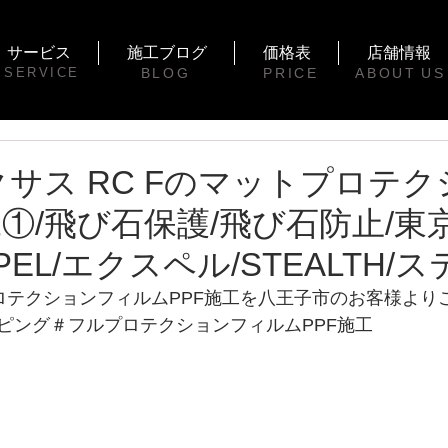
サービス
施工ブログ
価格表
店舗情報
SERVICE
BLOG
PRICE
ABOUT
US
レクサス RC Fのマットプロテ
①/飛び石保護/飛び石防止/東
PEL/エクスペル/STEALTH/
プロテクションフィルムPPF施工を八王子市のお客様より
ピング＃フルプロテクションフィルムPPF施工