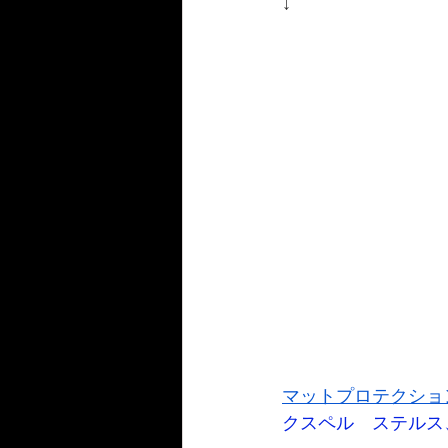
↓
マットプロテクショ
クスペル　ステルス