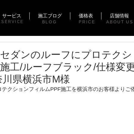
サービス
施工ブログ
価格表
店舗情報
SERVICE
BLOG
PRICE
ABOUT
US
3 セダンのルーフにプロテク
F施工/ルーフブラック/仕様変
奈川県横浜市M様
ロテクションフィルムPPF施工を横浜市のお客様よりご