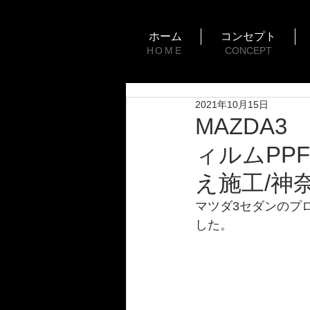
ホーム
コンセプト
HOME
CONCEPT
2021年10月15日
MAZDA
ィルムPP
え施工/神
マツダ3セダンのプ
した。