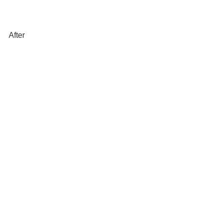
After
CLAの美しいボディラインとウインド
ーモールが協調、しっかりまとまりま
した。
この度はご依頼いただきありがとうご
ざいました、またのご来店お待ちして