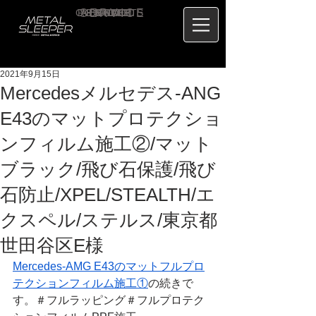
CONTACT
RECRUIT
SERVICE
ABOUT
PRICE
CONCEPT
HOME
BLOG
US
2021年9月15日
Mercedesメルセデス-ANG
E43のマットプロテクショ
ンフィルム施工②/マット
ブラック/飛び石保護/飛び
石防止/XPEL/STEALTH/エ
クスペル/ステルス/東京都
世田谷区E様
Mercedes-AMG E43のマットフルプロ
テクションフィルム施工①
の続きで
す。＃フルラッピング＃フルプロテク