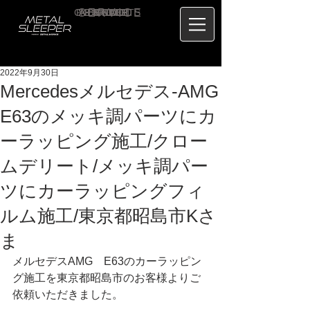
CONTACT
RECRUIT
SERVICE
ABOUT
PRICE
CONCEPT
HOME
BLOG
US
2022年9月30日
Mercedesメルセデス-AMG
E63のメッキ調パーツにカ
ーラッピング施工/クロー
ムデリート/メッキ調パー
ツにカーラッピングフィ
ルム施工/東京都昭島市Kさ
ま
メルセデスAMG　E63のカーラッピン
グ施工を東京都昭島市のお客様よりご
依頼いただきました。