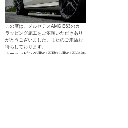
この度は、メルセデスAMG E63のカー
ラッピング施工をご依頼いただきあり
がとうございました、またのご来店お
待ちしております。
カーラッピング/飛び石防止/飛び石保護/
プロテクションフィルムPPFの施工は
メタルスリーパーへお気軽にお問合せ
くださいませ。
252-0231
神奈川県相模原市中央区相模原6-11-13 
SAGAMIHARA SIX　D-3
MetalSleeper(メタルスリーパー)
TEL 042-794-9136  FAX 042-794-9137
MAIL 
metalsleeper@gmail.com
10:00-19:00(不定休)