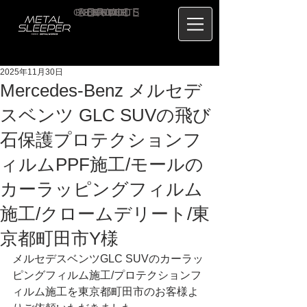
CONTACT
RECRUIT
SERVICE
ABOUT
PRICE
CONCEPT
HOME
BLOG
US
2025年11月30日
Mercedes-Benz メルセデ
スベンツ GLC SUVの飛び
石保護プロテクションフ
ィルムPPF施工/モールの
カーラッピングフィルム
施工/クロームデリート/東
京都町田市Y様
メルセデスベンツGLC SUVのカーラッ
ピングフィルム施工/プロテクションフ
ィルム施工を東京都町田市のお客様よ