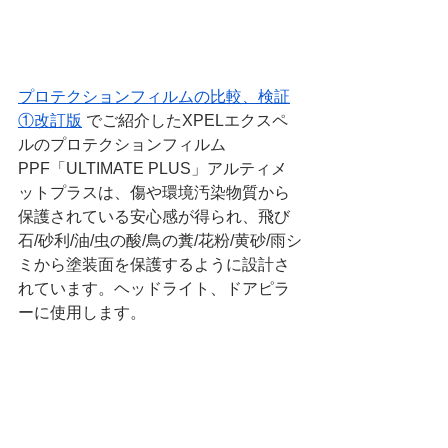
プロテクションフィルムの比較、検証
①改訂版
 でご紹介したXPELエクスペ
ルのプロテクションフィルム
PPF「ULTIMATE PLUS」アルティメ
ットプラスは、傷や環境汚染物質から
保護されている安心感が得られ、飛び
石/砂利/油/虫の酸/鳥の糞/花粉/黄砂/雨シ
ミから塗装面を保護するように設計さ
れています。ヘッドライト、ドアピラ
ーに使用します。