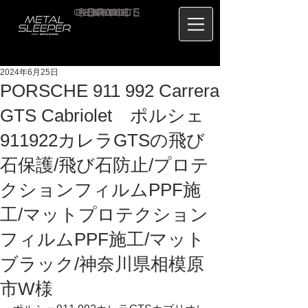
CONTACT
RECRUIT
SERVICE
ABOUT
PRICE
CONCEPT
HOME
BLOG
US
2024年6月25日
PORSCHE 911 992 Carrera
GTS Cabriolet ポルシェ
911922カレラGTSの飛び
石保護/飛び石防止/プロテ
クションフィルムPPF施
工/マットプロテクション
フィルムPPF施工/マット
ブラック/神奈川県相模原
市W様