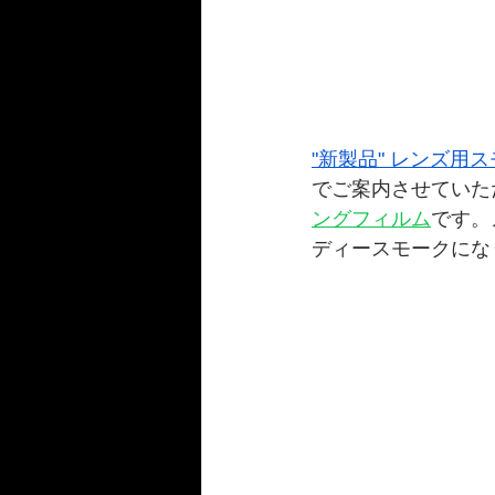
"新製品" レンズ用
でご案内させていた
ングフィルム
です。
ディースモークにな