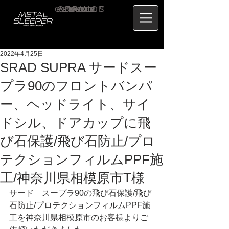
CONTACT
RECRUIT
SERVICE
ABOUT
PRICE
CONCEPT
HOME
BLOG
US
2022年4月25日
SRAD SUPRA サードスー
プラ90のフロントバンパ
ー、ヘッドライト、サイ
ドシル、ドアカップに飛
び石保護/飛び石防止/プロ
テクションフィルムPPF施
工/神奈川県相模原市T様
サード　スープラ90の飛び石保護/飛び
石防止/プロテクションフィルムPPF施
工を神奈川県相模原市のお客様よりご