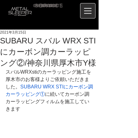
CONTACT
RECRUIT
SERVICE
ABOUT
PRICE
CONCEPT
HOME
BLOG
US
2021年3月15日
SUBARU スバル WRX STI
にカーボン調カーラッピ
ング②/神奈川県厚木市Y様
スバルWRXstiのカーラッピング施工を
厚木市のお客様よりご依頼いただきま
した。
SUBARU WRX STIにカーボン調
カーラッピング①
に続いてカーボン調
カーラッピングフィルムを施工してい
きます