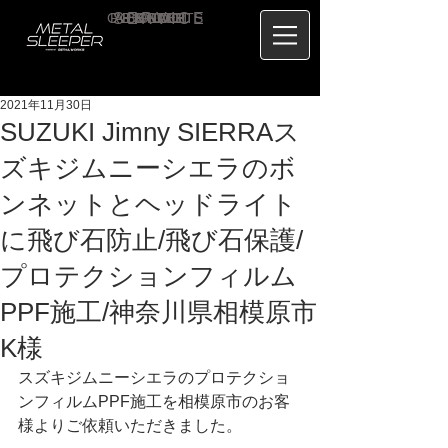
CONTACT
RECRUIT
SERVICE
ABOUT
PRICE
CONCEPT
HOME
BLOG
US
2021年11月30日
SUZUKI Jimny SIERRAス
ズキジムニーシエラのボ
ンネットとヘッドライト
に飛び石防止/飛び石保護/
プロテクションフィルム
PPF施工/神奈川県相模原市
K様
スズキジムニーシエラのプロテクショ
ンフィルムPPF施工を相模原市のお客
様よりご依頼いただきました。