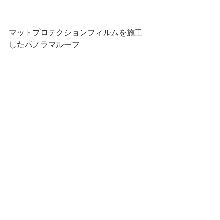
マットプロテクションフィルムを施工
したパノラマルーフ
パノラマルーフの内側から撮影/すりガ
ラス越しの様な、光りが入ります。
この度は、クラウンエステートのマッ
トブラック/カーラッピングフィルム施
工/プロテクションフィルムPPF/をご依