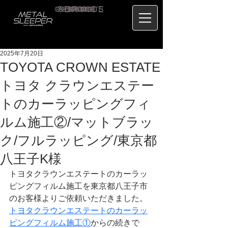
CONTACT
RECRUIT
SERVICE
ABOUT
PRICE
CONCEPT
HOME
BLOG
US
2025年7月20日
TOYOTA CROWN ESTATE
トヨタ クラウンエステー
トのカーラッピングフィ
ルム施工②/マットブラッ
ク/フルラッピング/東京都
八王子K様
トヨタクラウンエステートのカーラッ
ピングフィルム施工を東京都八王子市
のお客様よりご依頼いただきました。
トヨタクラウンエステートのカーラッ
ピングフィルム施工①
からの続きで