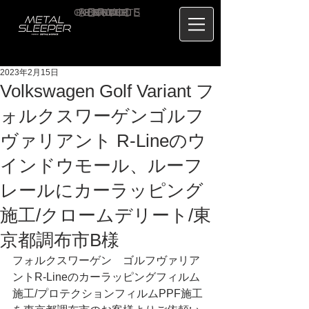
CONTACT
RECRUIT
SERVICE
ABOUT
PRICE
CONCEPT
HOME
BLOG
US
2023年2月15日
Volkswagen Golf Variant フ
ォルクスワーゲンゴルフ
ヴァリアント R-Lineのウ
インドウモール、ルーフ
レールにカーラッピング
施工/クロームデリート/東
京都調布市B様
フォルクスワーゲン　ゴルフヴァリア
ントR-Lineのカーラッピングフィルム
施工/プロテクションフィルムPPF施工